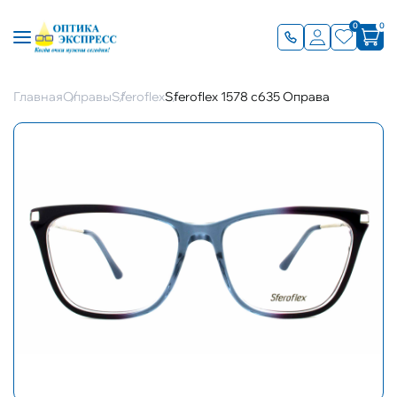
0
0
Главная
Оправы
Sferoflex
Sferoflex 1578 с635 Оправа