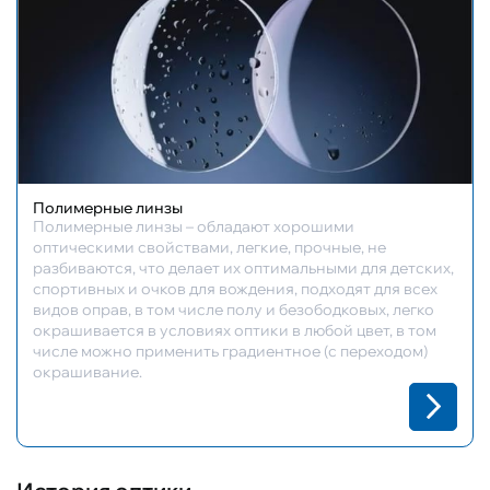
Полимерные линзы
Полимерные линзы – обладают хорошими
оптическими свойствами, легкие, прочные, не
разбиваются, что делает их оптимальными для детских,
спортивных и очков для вождения, подходят для всех
видов оправ, в том числе полу и безободковых, легко
окрашивается в условиях оптики в любой цвет, в том
числе можно применить градиентное (с переходом)
окрашивание.