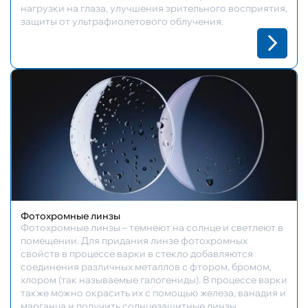
нагрузки на глаза, улучшения зрительного восприятия,
защиты от ультрафиолетового облучения.
Фотохромные линзы
Фотохромные линзы – темнеют на солнце и светлеют в
помещении. Для придания линзе фотохромных
свойств в процессе варки в стекло добавляются
соединения различных металлов с фтором, бромом,
хлором (так называемые галогениды). В процессе варки
также можно окрасить их с помощью железа, ванадия и
марганца и получить солнцезащитные линзы.