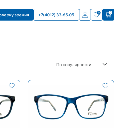
0
0
оверку зрения
+7(4012) 33-65-05
По популярности