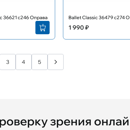
sic 36621 с246 Оправа
Ballet Classic 36479 с274 
1 990 ₽
3
4
5
проверку зрения онла