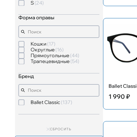
S
24
Форма оправы
Кошки
17
Округлые
16
Прямоугольные
44
Трапецевидные
54
Бренд
Ballet Class
1 990 ₽
Ballet Classic
137
СБРОСИТЬ