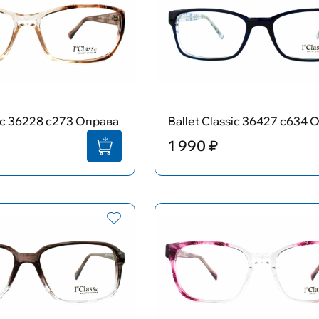
sic 36228 с273 Оправа
Ballet Classic 36427 с634 
1 990 ₽