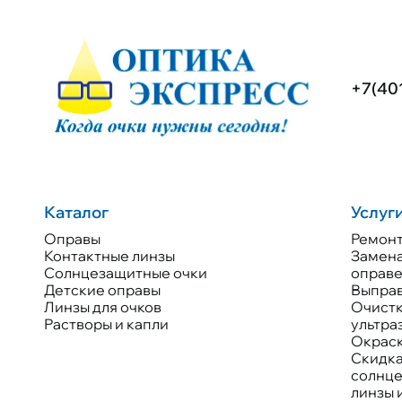
+7(40
Каталог
Услуг
Оправы
Ремонт
Контактные линзы
Замена
Солнцезащитные очки
оправ
Детские оправы
Выправ
Линзы для очков
Очистк
Растворы и капли
ультра
Окраск
Скидка
солнц
линзы 