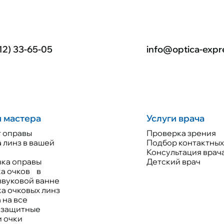
12) 33-65-05
info@optica-expr
и мастера
Услуги врача
 оправы
Проверка зрения
 линз в вашей
Подбор контактных
е
Консультация врач
ка оправы
Детский врач
а очков в
звуковой ванне
а очковых линз
 на все
езащитные
и очки