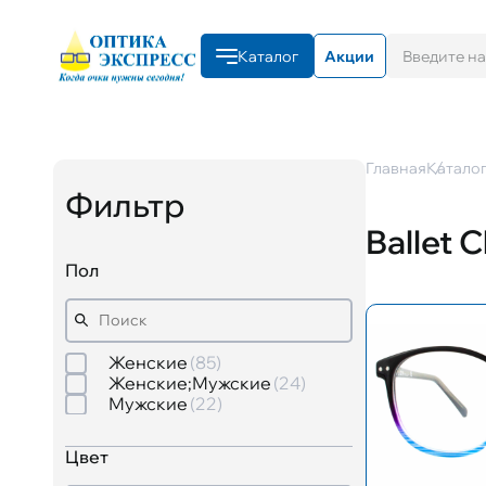
Каталог
Акции
Главная
Катало
Фильтр
Ballet C
Пол
Женские
85
Женские;Мужские
24
Мужские
22
Цвет