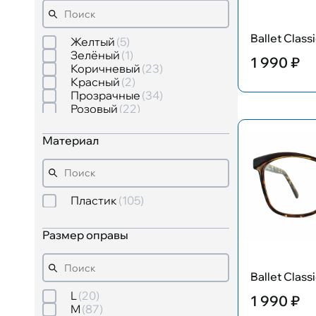
Ballet Clas
Желтый
5
Зелёный
1
1 990 ₽
Коричневый
23
Красный
2
Прозрачные
34
Розовый
22
Серый
7
Синий
13
Материал
Фиолетовый
5
Черный
48
Пластик
105
Размер оправы
Ballet Clas
L
20
1 990 ₽
M
87