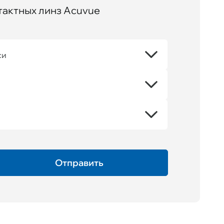
тактных линз Acuvue
си