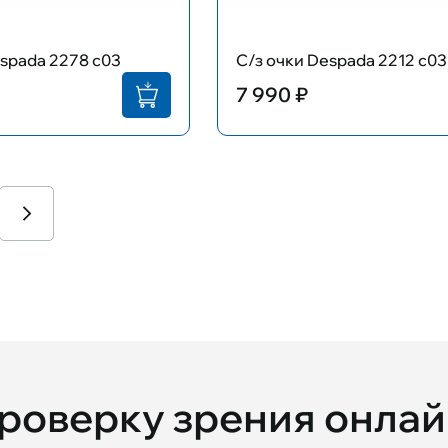
espada 2278 c03
С/з очки Despada 2212 c03
7 990 ₽
проверку зрения онла