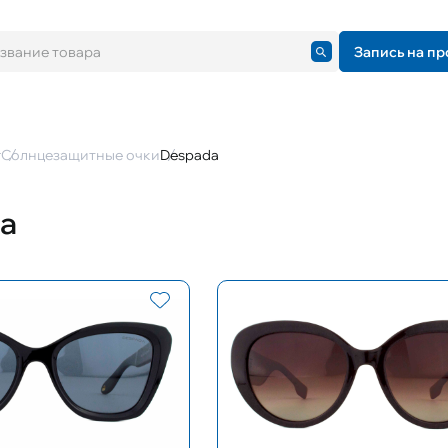
Запись на пр
г
Солнцезащитные очки
Despada
a