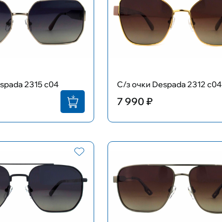
spada 2315 c04
С/з очки Despada 2312 c04
7 990 ₽