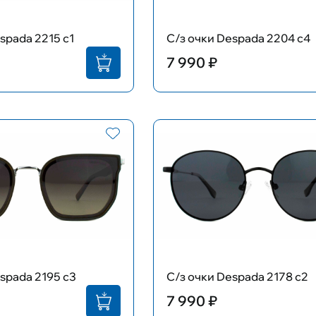
spada 2215 c1
С/з очки Despada 2204 c4
7 990 ₽
spada 2195 c3
С/з очки Despada 2178 c2
7 990 ₽