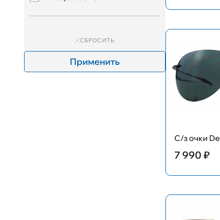
СБРОСИТЬ
Применить
С/з очки De
7 990 ₽