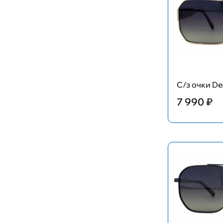
С/з очки De
7 990 ₽