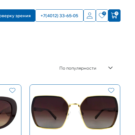
0
0
оверку зрения
+7(4012) 33-65-05
По популярности