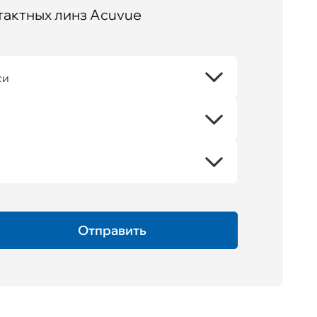
тактных линз Acuvue
си