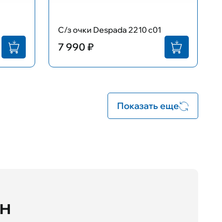
С/з очки Despada 2210 c01
7 990 ₽
Показать еще
йн