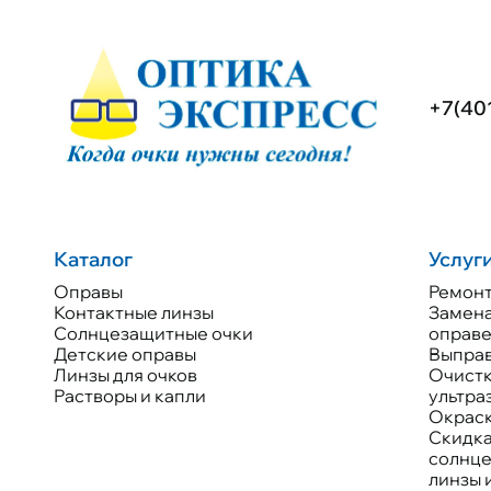
+7(40
Каталог
Услуг
Оправы
Ремонт
Контактные линзы
Замена
Солнцезащитные очки
оправ
Детские оправы
Выправ
Линзы для очков
Очистк
Растворы и капли
ультра
Окраск
Скидка
солнц
линзы 