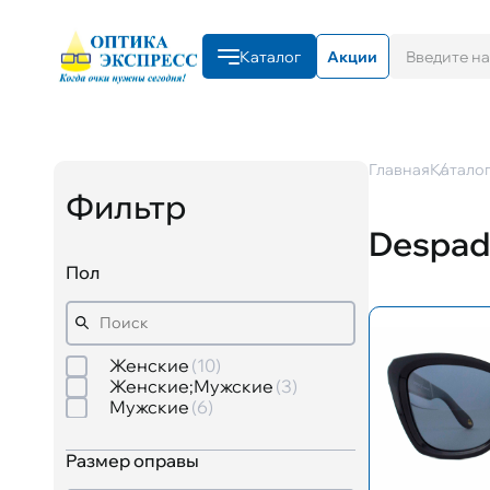
Каталог
Акции
Главная
Катало
Фильтр
Despad
Пол
Женские
10
Женские;Мужские
3
Мужские
6
Размер оправы