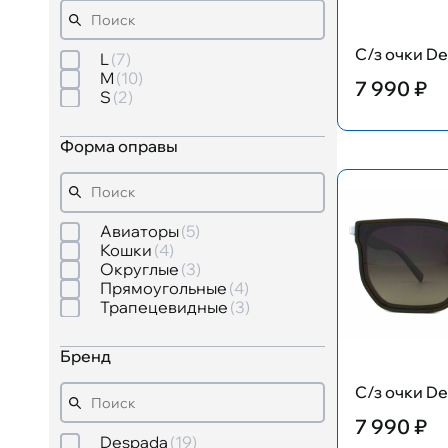
С/з очки De
L
7
M
10
7 990 ₽
S
2
Форма оправы
Авиаторы
5
Кошки
4
Округлые
3
Прямоугольные
4
Трапецевидные
3
Бренд
С/з очки De
7 990 ₽
Despada
19