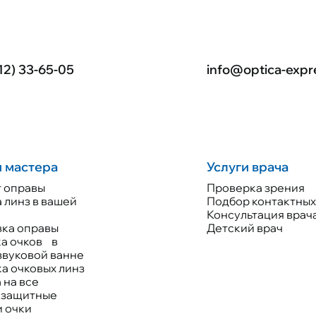
12) 33-65-05
info@optica-expr
и мастера
Услуги врача
 оправы
Проверка зрения
 линз в вашей
Подбор контактных
е
Консультация врач
ка оправы
Детский врач
а очков в
звуковой ванне
а очковых линз
 на все
езащитные
и очки