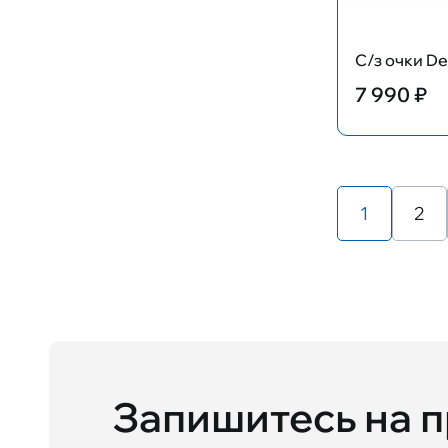
С/з очки D
7 990 ₽
1
2
Запишитесь на 