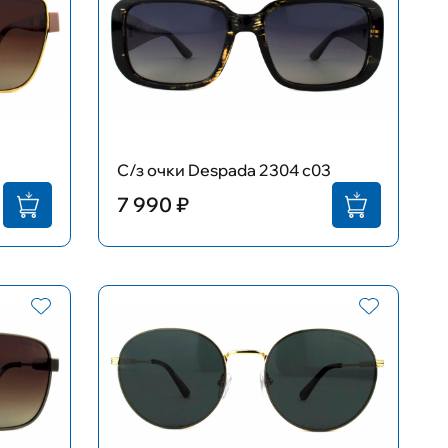
С/з очки Despada 2304 c03
7 990 ₽