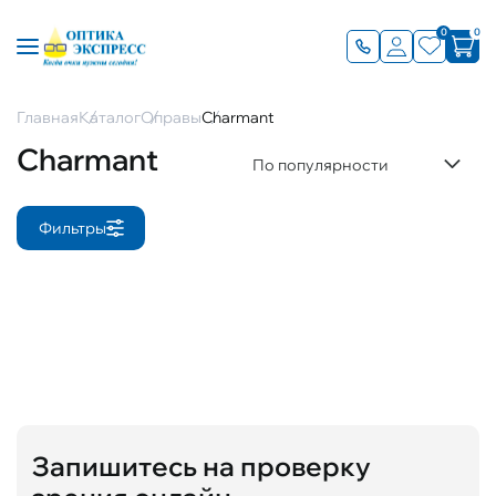
0
0
Главная
Каталог
Оправы
Charmant
Charmant
По популярности
Фильтры
Запишитесь на проверку