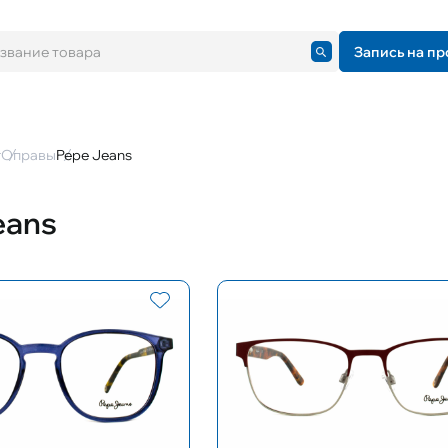
Запись на пр
г
Оправы
Pepe Jeans
eans