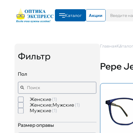
Каталог
Акции
Главная
Катало
Фильтр
Pepe J
Пол
Женские
1
Женские;Мужские
1
Мужские
1
Размер оправы