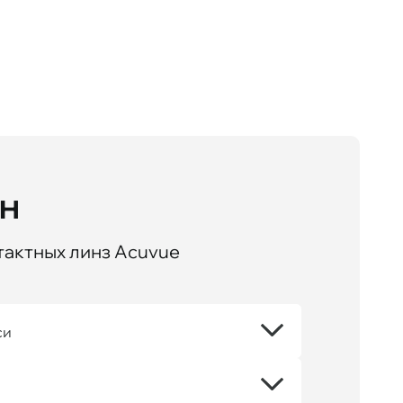
йн
тактных линз Acuvue
си