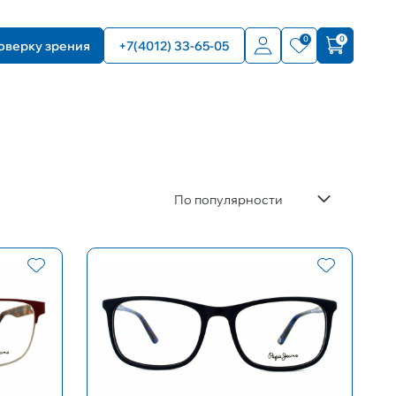
0
0
оверку зрения
+7(4012) 33-65-05
По популярности