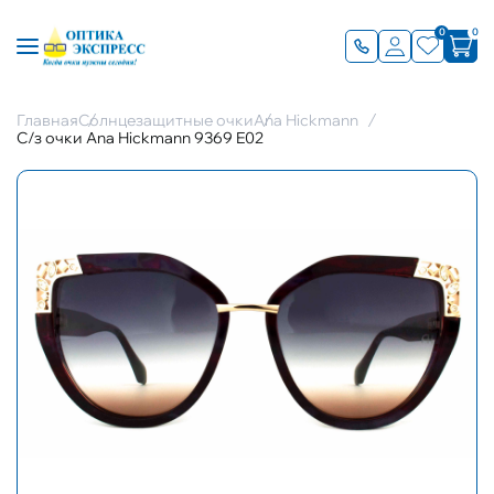
0
0
Главная
Солнцезащитные очки
Ana Hickmann
С/з очки Ana Hickmann 9369 E02