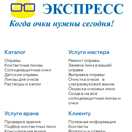
Каталог
Услуги мастера
Оправы
Ремонт оправы
Контактные линзы
Замена линз в вашей
Солнцезащитные очки
оправе
Детские оправы
Выправка оправы
Линзы для очков
Очистка очков в
Растворы и капли
ультразвуковой ванне
Окраска очковых линз
Скидка на все
солнцезащитные линзы и
очки
Услуги врача
Клиенту
Проверка зрения
Полезная информация
Подбор контактных линз
Контакты
Консультация врача
Вопросы и ответы