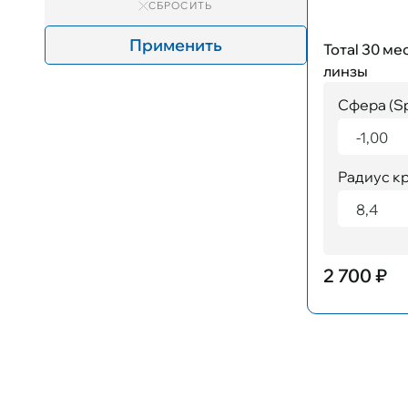
СБРОСИТЬ
Применить
Тотаl 30 м
линзы
Сфера (S
-1,00
Радиус кр
8,4
2 700 ₽