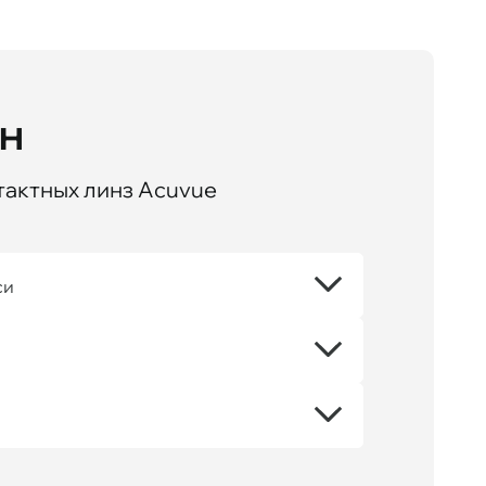
йн
тактных линз Acuvue
си