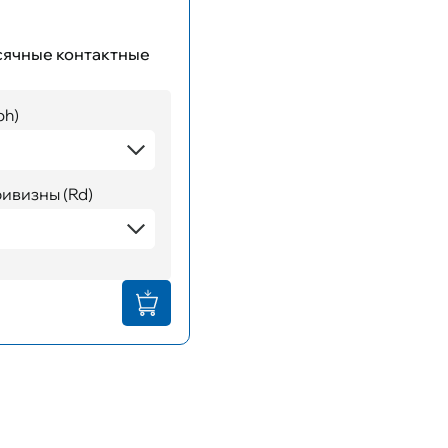
есячные контактные
ph)
ивизны (Rd)