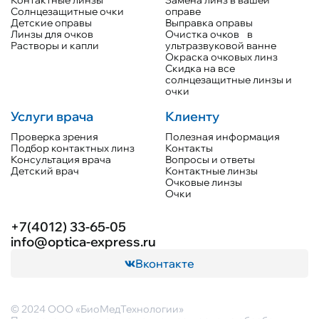
Контактные линзы
Замена линз в вашей
Солнцезащитные очки
оправе
Детские оправы
Выправка оправы
Линзы для очков
Очистка очков в
Растворы и капли
ультразвуковой ванне
Окраска очковых линз
Скидка на все
солнцезащитные линзы и
очки
Услуги врача
Клиенту
Проверка зрения
Полезная информация
Подбор контактных линз
Контакты
Консультация врача
Вопросы и ответы
Детский врач
Контактные линзы
Очковые линзы
Очки
+7(4012) 33-65-05
info@optica-express.ru
Вконтакте
© 2024 ООО «БиоМедТехнологии»