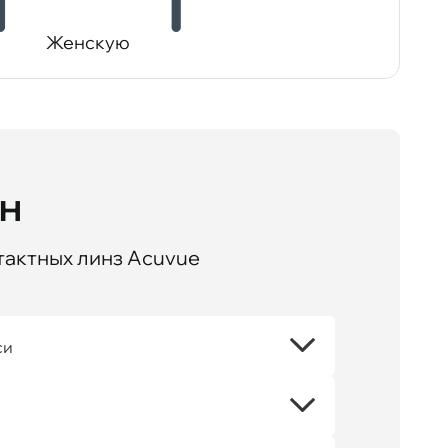
Женскую
йн
тактных линз Acuvue
си