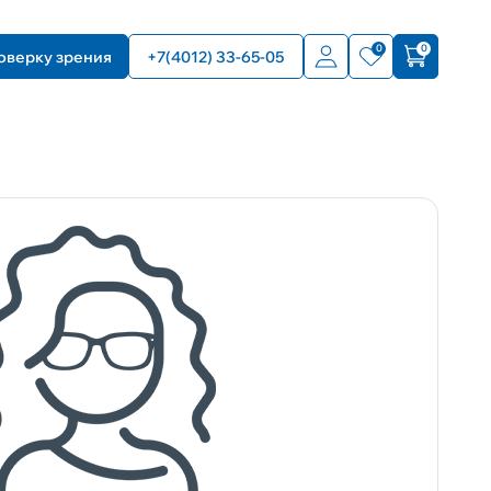
0
0
оверку зрения
+7(4012) 33-65-05