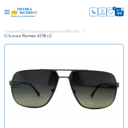
0
0
Главная
Солнцезащитные очки
Romeo
С/з очки Romeo 4218 с2