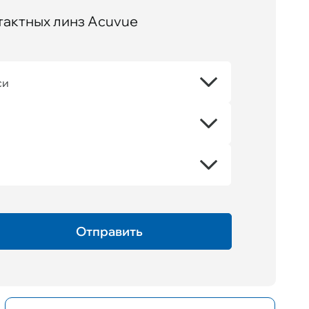
тактных линз Acuvue
си