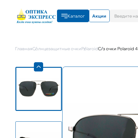
Каталог
Акции
Главная
Солнцезащитные очки
Polaroid
С/з очки Polaroid 4