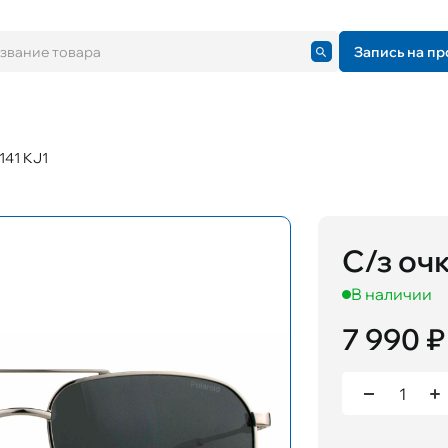
Запись на пр
141 KJ1
С/з очк
В наличии
7 990 ₽