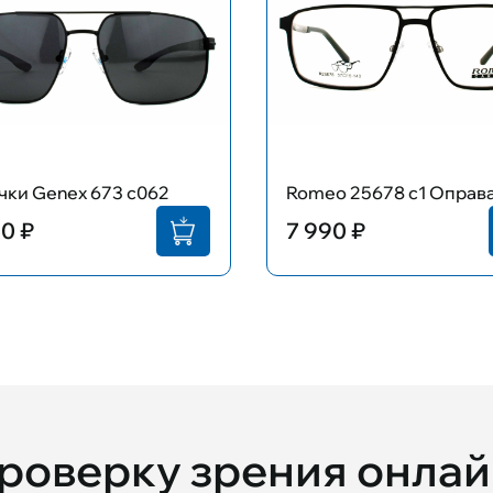
очки Genex 673 c062
Romeo 25678 с1 Оправ
0 ₽
7 990 ₽
проверку зрения онла