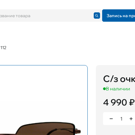
Запись на пр
112
С/з оч
В наличии
4 990 ₽