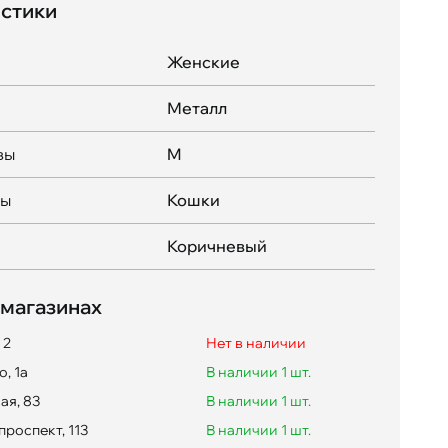
стики
Женские
Металл
вы
M
вы
Кошки
Коричневый
 магазинах
 2
Нет в наличии
, 1а
В наличии 1 шт.
ая, 83
В наличии 1 шт.
проспект, 113
В наличии 1 шт.