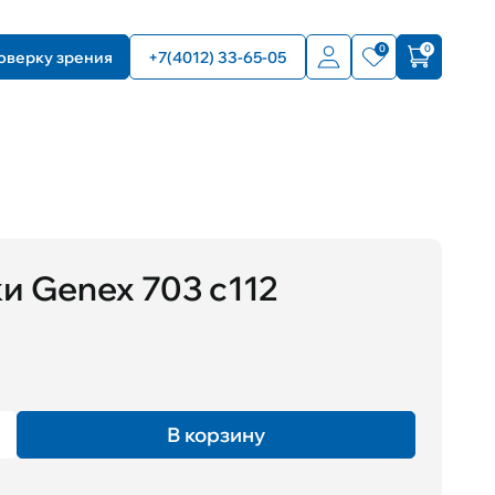
0
0
оверку зрения
+7(4012) 33-65-05
ки Genex 703 c112
В корзину