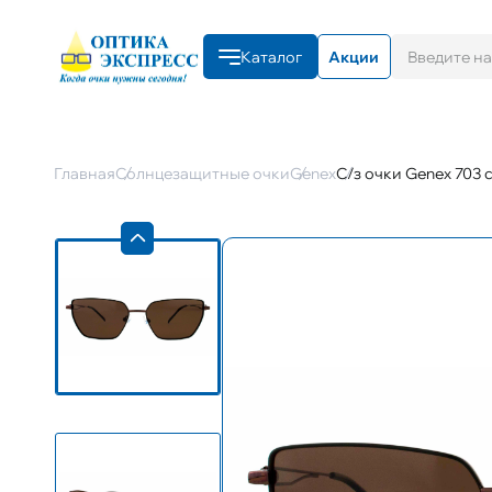
Каталог
Акции
Главная
Солнцезащитные очки
Genex
С/з очки Genex 703 c