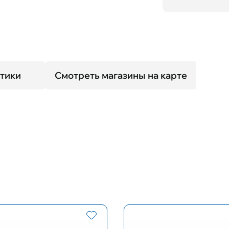
тики
Смотреть магазины на карте
Размер оправы
Форма оп
M
Кошки