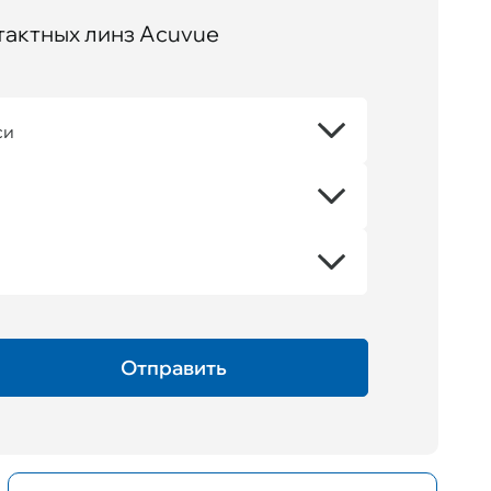
тактных линз Acuvue
си