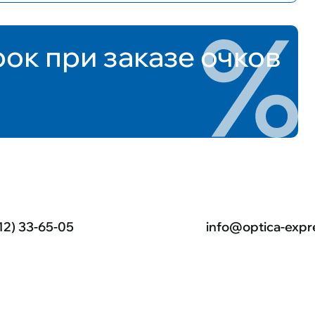
рок при заказе очков
12) 33-65-05
info@optica-expr