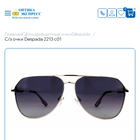
0
0
Главная
Солнцезащитные очки
Despada
С/з очки Despada 2213 c01