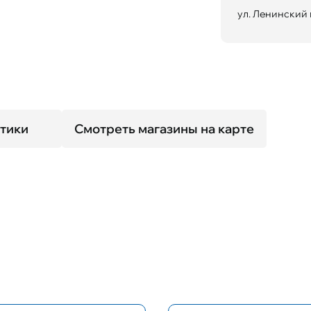
ул. Ленинский 
тики
Смотреть магазины на карте
Размер оправы
Форма оп
L
Округлые