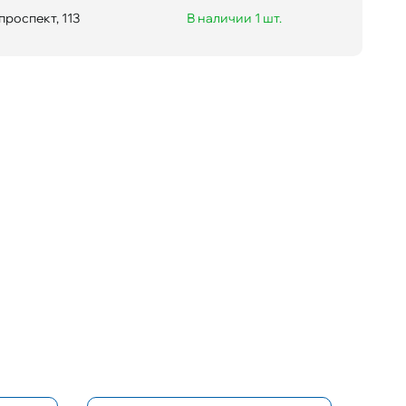
проспект, 113
В наличии 1 шт.
равы
Цвет
Золотой;Коричневый