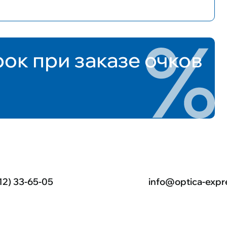
рок при заказе очков
12) 33-65-05
info@optica-expr