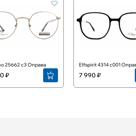
o 25662 с3 Оправа
Elfspirit 4314 c001 Опра
0 ₽
7 990 ₽