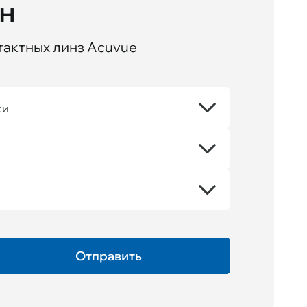
йн
тактных линз Acuvue
си