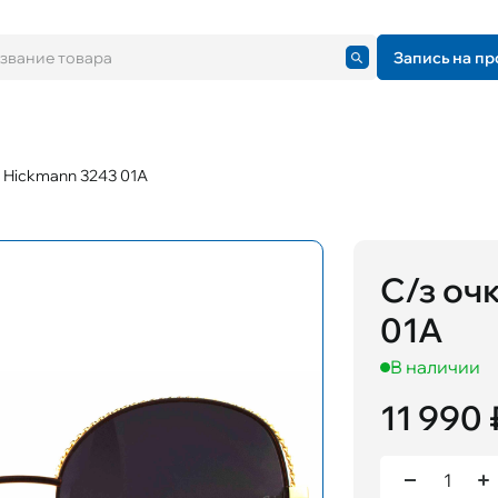
Запись на пр
 Hickmann 3243 01A
С/з оч
01A
В наличии
11 990 