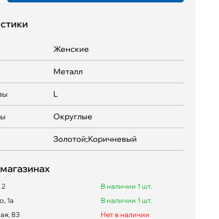
стики
Женские
Металл
вы
L
вы
Округлые
Золотой;Коричневый
 магазинах
 2
В наличии 1 шт.
, 1а
В наличии 1 шт.
ая, 83
Нет в наличии