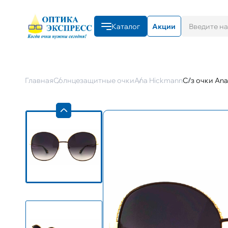
Каталог
Акции
Главная
Солнцезащитные очки
Ana Hickmann
С/з очки Ana