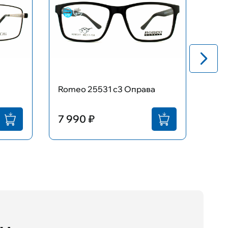
Romeo 25531 с3 Оправа
Dac
7 990 ₽
1 9