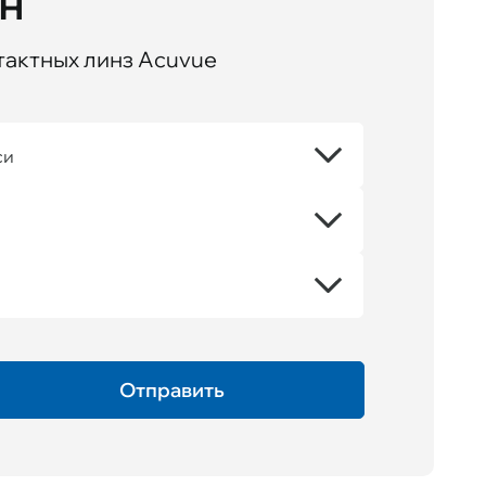
йн
тактных линз Acuvue
си