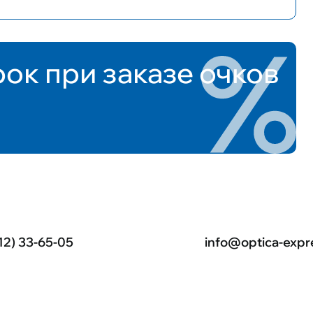
рок при заказе очков
12) 33-65-05
info@optica-expr