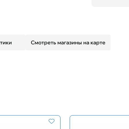
тики
Смотреть магазины на карте
Размер оправы
Форма оп
L
Прямоуго