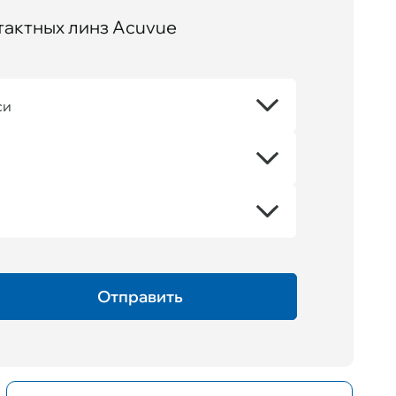
тактных линз Acuvue
си