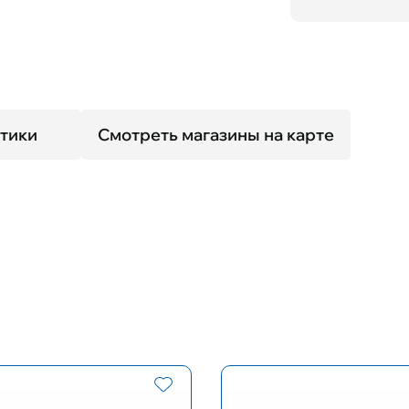
тики
Смотреть магазины на карте
Размер оправы
Форма оп
L
Прямоуго