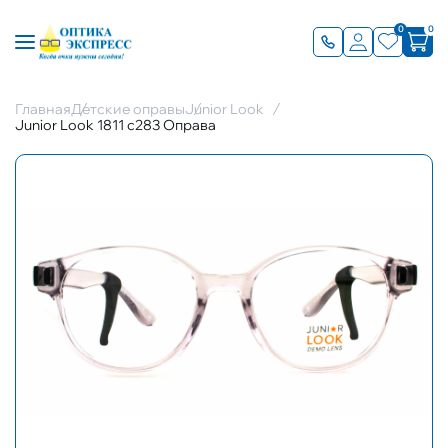
0
0
Главная
Детские оправы
Junior Look
Junior Look 1811 c283 Оправа