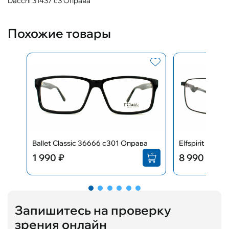
Dacchi 31437 с3 Оправа
Пол
Материал
Мужские
Металл
ул. Шахматная, 2
г. Калининград, ул. Шахматная, 2
Похожие товары
Пн.-Сб. с 10:00 до 19:00
Вс. с 11:00 до 16:00
Размер оправы
Форма оправы
+7(4012) 33-65-05​
M
Прямоугольные
info@optica-express.ru
Показать на карте
Цвет
Серый
ул. Островского, 1а
г. Калининград, ул. Островского, 1а
Пн.-Сб. с 10:00 до 19:00
Ballet Classic 36666 с301 Оправа
Elfspirit 4448
Вс. с 11:00 до 16:00
+7(4012) 32-00-22
1 990 ₽
8 990 ₽
info@optica-express.ru
Показать на карте
Запишитесь на проверку
зрения онлайн
ул. Пролетарская, 83