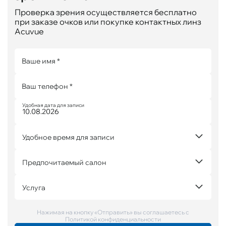
г. Калининград, ул. Пролетарская, 83
Пн.-Сб. с 10:00 до 19:00
Проверка зрения осуществляется бесплатно
Вс. с 11:00 до 16:00
при заказе очков или покупке контактных линз
+7(4012) 53-09-61
Acuvue
info@optica-express.ru
Показать на карте
Ваше имя *
Ваш телефон *
ул. Ленинский проспект, 113
г. Калининград, ул. Ленинский проспект, 113
Удобная дата для записи
Пн.-Сб. с 10:00 до 19:00
Вс. с 11:00 до 16:00
+7(4012) 31-06-85
info@optica-express.ru
Удобное время для записи
Показать на карте
Предпочитаемый салон
Услуга
Нажимая на кнопку «Отправить» вы соглашаетесь с
Политикой конфиденциальности