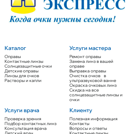
Каталог
Услуги мастера
Оправы
Ремонт оправы
Контактные линзы
Замена линз в вашей
Солнцезащитные очки
оправе
Детские оправы
Выправка оправы
Линзы для очков
Очистка очков в
Растворы и капли
ультразвуковой ванне
Окраска очковых линз
Скидка на все
солнцезащитные линзы и
очки
Услуги врача
Клиенту
Проверка зрения
Полезная информация
Подбор контактных линз
Контакты
Консультация врача
Вопросы и ответы
Детский врач
Контактные линзы