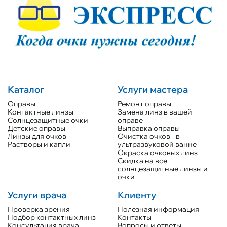
Каталог
Услуги мастера
Оправы
Ремонт оправы
Контактные линзы
Замена линз в вашей
Солнцезащитные очки
оправе
Детские оправы
Выправка оправы
Линзы для очков
Очистка очков в
Растворы и капли
ультразвуковой ванне
Окраска очковых линз
Скидка на все
солнцезащитные линзы и
очки
Услуги врача
Клиенту
Проверка зрения
Полезная информация
Подбор контактных линз
Контакты
Консультация врача
Вопросы и ответы